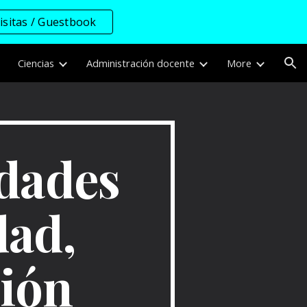
visitas / Guestbook
ion
Ciencias
Administración docente
More
dades
dad,
ción