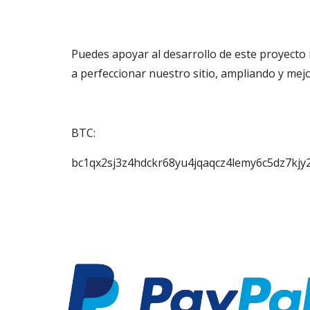
Puedes apoyar al desarrollo de este proyect
a perfeccionar nuestro sitio, ampliando y me
BTC:
bc1qx2sj3z4hdckr68yu4jqaqcz4lemy6c5dz7kjy